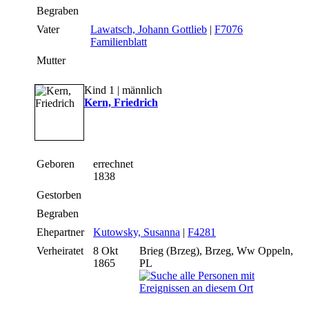
Begraben
Vater
Lawatsch, Johann Gottlieb
|
F7076
Familienblatt
Mutter
Kind 1 | männlich
Kern, Friedrich
Geboren
errechnet
1838
Gestorben
Begraben
Ehepartner
Kutowsky, Susanna
|
F4281
Verheiratet
8 Okt
Brieg (Brzeg), Brzeg, Ww Oppeln,
1865
PL