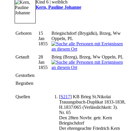
Kind 6 | weiblich
Kern, Pauline Johanne
Geboren
15
Briegischdorf (Brygidki), Brzeg, Ww
Jan
Oppeln, PL
1855
Getauft
28
Brieg (Brzeg), Brzeg, Ww Oppeln, PL
Jan
1855
Gestorben
Begraben
Quellen
[
S217
] KB Brieg St.Nikolai
Trauungsbuch-Duplikat 1833-1838,
H.1837/065 (Verlässlichkeit: 3).
Nr. 65
Den 28ten Novbr. getr. Kern
Briegischdorf
Der ehrengeachte Friedrich Kern