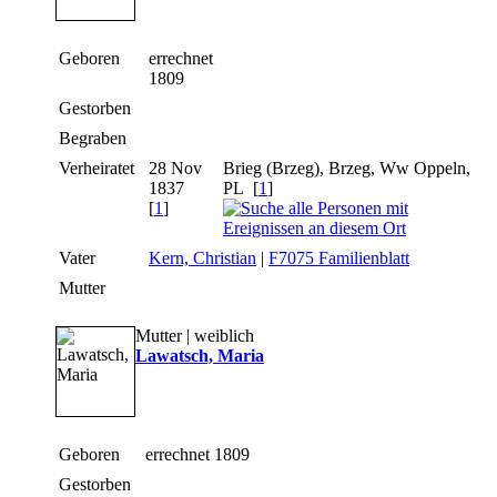
Geboren
errechnet
1809
Gestorben
Begraben
Verheiratet
28 Nov
Brieg (Brzeg), Brzeg, Ww Oppeln,
1837
PL
[
1
]
[
1
]
Vater
Kern, Christian
|
F7075 Familienblatt
Mutter
Mutter | weiblich
Lawatsch, Maria
Geboren
errechnet 1809
Gestorben