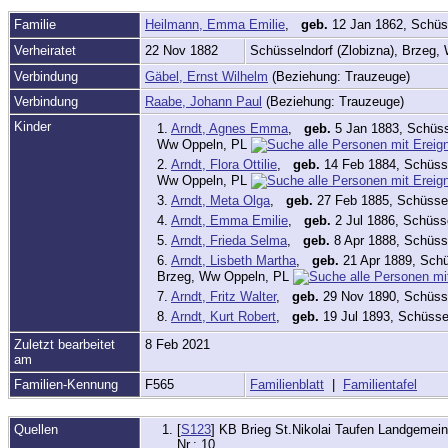
Familie
Heilmann, Emma Emilie
,
geb.
12 Jan 1862, Schüss
Verheiratet
22 Nov 1882
Schüsselndorf (Zlobizna), Brzeg
Verbindung
Gäbel, Ernst Wilhelm
(Beziehung: Trauzeuge)
Verbindung
Raabe, Johann Paul
(Beziehung: Trauzeuge)
Kinder
1.
Arndt, Agnes Emma
,
geb.
5 Jan 1883, Schüss
Ww Oppeln, PL
2.
Arndt, Flora Ottilie
,
geb.
14 Feb 1884, Schüsse
Ww Oppeln, PL
3.
Arndt, Meta Olga
,
geb.
27 Feb 1885, Schüssel
4.
Arndt, Emma Emilie
,
geb.
2 Jul 1886, Schüss
5.
Arndt, Frieda Selma
,
geb.
8 Apr 1888, Schüss
6.
Arndt, Lisbeth Martha
,
geb.
21 Apr 1889, Schü
Brzeg, Ww Oppeln, PL
7.
Arndt, Fritz Walter
,
geb.
29 Nov 1890, Schüsse
8.
Arndt, Kurt Robert
,
geb.
19 Jul 1893, Schüsse
Zuletzt bearbeitet
8 Feb 2021
am
Familien-Kennung
F565
Familienblatt
|
Familientafel
Quellen
[
S123
] KB Brieg St.Nikolai Taufen Landgemeind
Nr.: 10