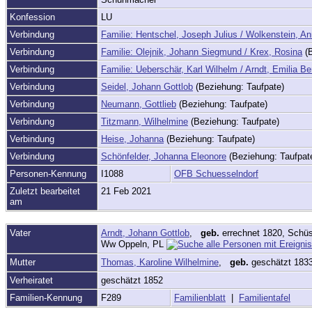
Konfession
LU
Verbindung
Familie: Hentschel, Joseph Julius / Wolkenstein, A
Verbindung
Familie: Olejnik, Johann Siegmund / Krex, Rosina
(B
Verbindung
Familie: Ueberschär, Karl Wilhelm / Arndt, Emilia Be
Verbindung
Seidel, Johann Gottlob
(Beziehung: Taufpate)
Verbindung
Neumann, Gottlieb
(Beziehung: Taufpate)
Verbindung
Titzmann, Wilhelmine
(Beziehung: Taufpate)
Verbindung
Heise, Johanna
(Beziehung: Taufpate)
Verbindung
Schönfelder, Johanna Eleonore
(Beziehung: Taufpat
Personen-Kennung
I1088
OFB Schuesselndorf
Zuletzt bearbeitet
21 Feb 2021
am
Vater
Arndt, Johann Gottlob
,
geb.
errechnet 1820, Schüs
Ww Oppeln, PL
Mutter
Thomas, Karoline Wilhelmine
,
geb.
geschätzt 18
Verheiratet
geschätzt 1852
Familien-Kennung
F289
Familienblatt
|
Familientafel