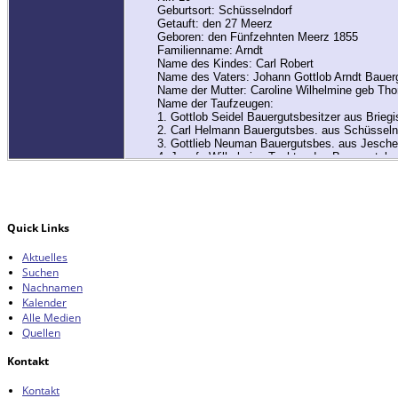
Geburtsort: Schüsselndorf
Getauft: den 27 Meerz
Geboren: den Fünfzehnten Meerz 1855
Familienname: Arndt
Name des Kindes: Carl Robert
Name des Vaters: Johann Gottlob Arndt Bauer
Name der Mutter: Caroline Wilhelmine geb Th
Name der Taufzeugen:
1. Gottlob Seidel Bauergutsbesitzer aus Briegi
2. Carl Helmann Bauergutsbes. aus Schüsseln
3. Gottlieb Neuman Bauergutsbes. aus Jesch
4. Jungfr. Wilhelmine Tochter des Bauergutsbe
5. Jungfr. Johanna, Tochter des Bauergutsbesi
6. Jungfr Caroline Tochter des Bauergutsbesit
7. Jungfr. Rosina, Tochter des Bauergutsbesit
8. Frau Caroline Thomas Bauergutsbesitzersfr
9. Eleonore Thomas Müllersfrau
Quick Links
Aktuelles
[
S13
] Sta. Schüsselndorf Heiratsnebenregister 
Suchen
Nachnamen
Kalender
Alle Medien
Quellen
Kontakt
Kontakt