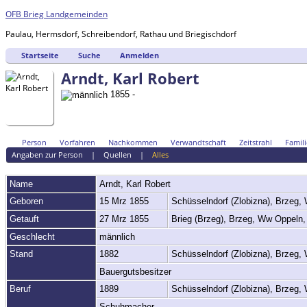
OFB Brieg Landgemeinden
Paulau, Hermsdorf, Schreibendorf, Rathau und Briegischdorf
Startseite
Suche
Anmelden
Arndt, Karl Robert
1855 -
Person
Vorfahren
Nachkommen
Verwandtschaft
Zeitstrahl
Famili
Angaben zur Person
|
Quellen
|
Alles
Name
Arndt
,
Karl Robert
Geboren
15 Mrz 1855
Schüsselndorf (Zlobizna), Brzeg
Getauft
27 Mrz 1855
Brieg (Brzeg), Brzeg, Ww Oppeln
Geschlecht
männlich
Stand
1882
Schüsselndorf (Zlobizna), Brzeg
Bauergutsbesitzer
Beruf
1889
Schüsselndorf (Zlobizna), Brzeg
Schuhmacher