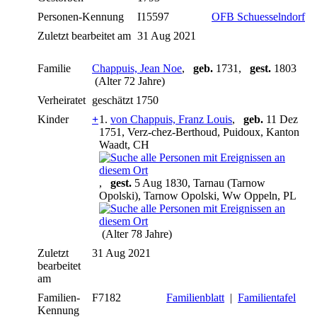
Personen-Kennung
I15597
OFB Schuesselndorf
Zuletzt bearbeitet am
31 Aug 2021
Familie
Chappuis, Jean Noe
,
geb.
1731,
gest.
1803
(Alter 72 Jahre)
Verheiratet
geschätzt 1750
Kinder
+
1.
von Chappuis, Franz Louis
,
geb.
11 Dez
1751, Verz-chez-Berthoud, Puidoux, Kanton
Waadt, CH
,
gest.
5 Aug 1830, Tarnau (Tarnow
Opolski), Tarnow Opolski, Ww Oppeln, PL
(Alter 78 Jahre)
Zuletzt
31 Aug 2021
bearbeitet
am
Familien-
F7182
Familienblatt
|
Familientafel
Kennung