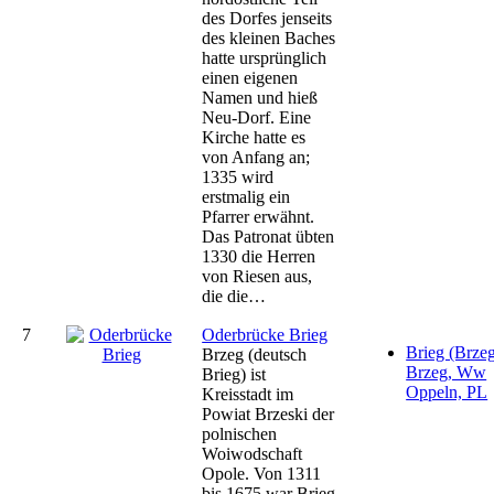
des Dorfes jenseits
des kleinen Baches
hatte ursprünglich
einen eigenen
Namen und hieß
Neu-Dorf. Eine
Kirche hatte es
von Anfang an;
1335 wird
erstmalig ein
Pfarrer erwähnt.
Das Patronat übten
1330 die Herren
von Riesen aus,
die die…
7
Oderbrücke Brieg
Brieg (Brzeg
Brzeg (deutsch
Brzeg, Ww
Brieg) ist
Oppeln, PL
Kreisstadt im
Powiat Brzeski der
polnischen
Woiwodschaft
Opole. Von 1311
bis 1675 war Brieg