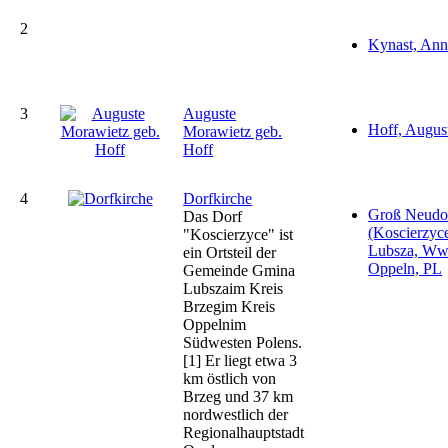
2
Kynast, Ann
3
Auguste
Hoff, Augus
Morawietz geb.
Hoff
4
Dorfkirche
Groß Neudo
Das Dorf
(Koscierzyce
"Koscierzyce" ist
Lubsza, W
ein Ortsteil der
Oppeln, PL
Gemeinde Gmina
Lubszaim Kreis
Brzegim Kreis
Oppelnim
Südwesten Polens.
[1] Er liegt etwa 3
km östlich von
Brzeg und 37 km
nordwestlich der
Regionalhauptstadt