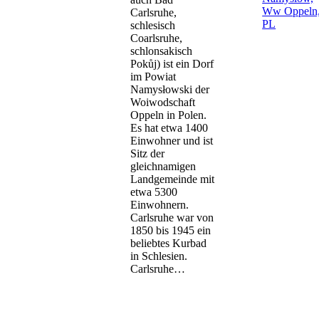
Ww Oppeln
Carlsruhe,
PL
schlesisch
Coarlsruhe,
schlonsakisch
Pokůj) ist ein Dorf
im Powiat
Namysłowski der
Woiwodschaft
Oppeln in Polen.
Es hat etwa 1400
Einwohner und ist
Sitz der
gleichnamigen
Landgemeinde mit
etwa 5300
Einwohnern.
Carlsruhe war von
1850 bis 1945 ein
beliebtes Kurbad
in Schlesien.
Carlsruhe…