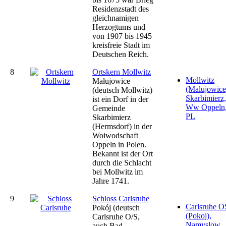
Residenzstadt des
gleichnamigen
Herzogtums und
von 1907 bis 1945
kreisfreie Stadt im
Deutschen Reich.
8
Ortskern Mollwitz
Mollwitz
Małujowice
(Malujowice
(deutsch Mollwitz)
Skarbimierz
ist ein Dorf in der
Ww Oppeln
Gemeinde
PL
Skarbimierz
(Hermsdorf) in der
Woiwodschaft
Oppeln in Polen.
Bekannt ist der Ort
durch die Schlacht
bei Mollwitz im
Jahre 1741.
9
Schloss Carlsruhe
Carlsruhe O
Pokój (deutsch
(Pokoj),
Carlsruhe O/S,
Namyslow,
auch Bad