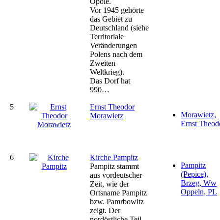
Opole.
Vor 1945 gehörte
das Gebiet zu
Deutschland (siehe
Territoriale
Veränderungen
Polens nach dem
Zweiten
Weltkrieg).
Das Dorf hat
990…
5
Ernst Theodor
Morawietz,
Morawietz
Ernst Theod
6
Kirche Pampitz
Pampitz
Pampitz stammt
(Pepice),
aus vordeutscher
Brzeg, Ww
Zeit, wie der
Oppeln, PL
Ortsname Pampitz
bzw. Pamrbowitz
zeigt. Der
nordöstliche Teil